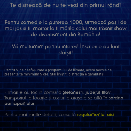
Te distrează de nu te vezi din primul rând!
Pentru comedie la puterea 1000, urmează pașii de
mai jos și fii martor la filmările celui mai trăsnit show
de divertisment din România!
Vă mulțumim pentru interes! Înscrierile au luat
sfârșit!
Pentru buna desfășurare a programului de filmare, avem nevoie de
prezența ta minimum 5 ore. Stai liniștit, distracția e garantată!
Filmările au loc în comuna
Ștefanesti, județul Ilfov
.
Transportul la locație și costurile atașate se află în
sarcina
participantului
.
Pentru mai multe detalii, consultă
regulamentul aici
.